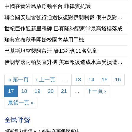
中國在黃岩島放浮動平台 菲律賓抗議
聯合國安理會強行通過恢復對伊朗制裁 俄中反對卻無法否決程序性事項
世紀巨作迎新里程碑 巴賽隆納聖家堂最高塔樓落成
瑞典宣布秋季開始校園內禁用手機
巴基斯坦空襲阿富汗 釀13死含11名兒童
伊朗擊落阿帕契直升機 美軍報復造成水庫受損遭控戰爭罪
« 第一頁
‹ 上一頁
…
13
14
15
16
17
18
19
20
21
…
下一頁 ›
最後一頁 »
全民呼聲
國家暴力迫使人民糾結在萬年稅單中