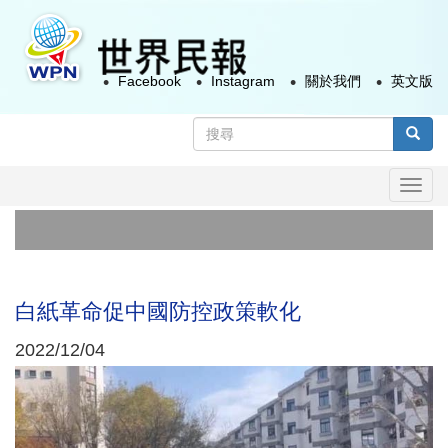
移
至
主
Facebook
Instagram
關於我們
英文版
內
容
搜
尋
搜尋
表
Togg
單
navi
俄
美
白紙革命促中國防控政策軟化
2022/12/04