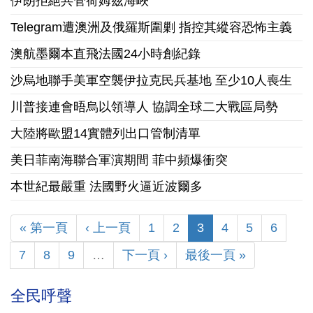
伊朗拒絕共管荷姆茲海峽
Telegram遭澳洲及俄羅斯圍剿 指控其縱容恐怖主義
澳航墨爾本直飛法國24小時創紀錄
沙烏地聯手美軍空襲伊拉克民兵基地 至少10人喪生
川普接連會晤烏以領導人 協調全球二大戰區局勢
大陸將歐盟14實體列出口管制清單
美日菲南海聯合軍演期間 菲中頻爆衝突
本世紀最嚴重 法國野火逼近波爾多
« 第一頁
‹ 上一頁
1
2
3
4
5
6
7
8
9
…
下一頁 ›
最後一頁 »
全民呼聲