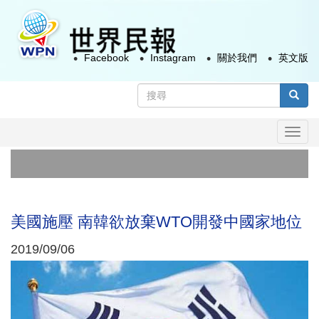
移
至
主
Facebook
Instagram
關於我們
英文版
內
容
搜
尋
搜尋
表
Togg
單
navi
美國施壓 南韓欲放棄WTO開發中國家地位
2019/09/06