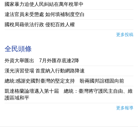
國家暴力迫使人民糾結在萬年稅單中
違法官員未受懲處 如何填補制度空白
國稅局藉依法行政 侵犯百姓人權
更多投稿
全民頭條
外資大舉匯出 7月外匯存底連2降
漢光演習登場 首度納入行動網路降速
總統:感謝史國對臺灣的堅定支持 盼兩國邦誼穩固向前
凱達格蘭論壇邁入第十屆 總統：臺灣將守護民主自由、維
護區域和平
更多報導