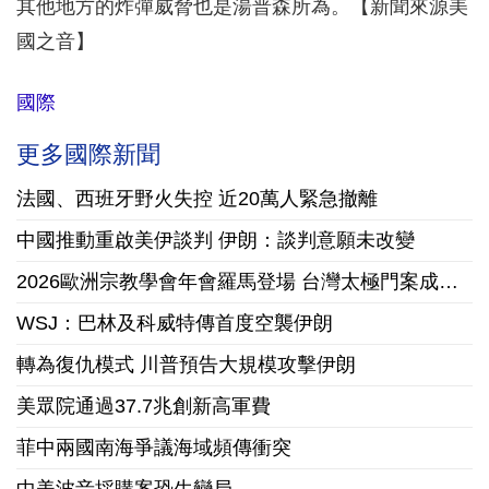
其他地方的炸彈威脅也是湯普森所為。【新聞來源美
國之音】
國際
更多國際新聞
法國、西班牙野火失控 近20萬人緊急撤離
中國推動重啟美伊談判 伊朗：談判意願未改變
2026歐洲宗教學會年會羅馬登場 台灣太極門案成國際跨學科研究焦點
WSJ：巴林及科威特傳首度空襲伊朗
轉為復仇模式 川普預告大規模攻擊伊朗
美眾院通過37.7兆創新高軍費
菲中兩國南海爭議海域頻傳衝突