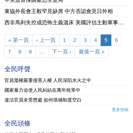
中美波音採購案恐生變局
東協外長會王毅罕見缺席 中方否認會見日外相
西非馬利失控成恐怖主義溫床 美國評估主動軍事干預可行性
« 第一頁
‹ 上一頁
1
2
3
4
5
6
7
8
9
…
下一頁 ›
最後一頁 »
全民呼聲
官員濫權嚴重侵害人權 人民深陷水火之中
國家暴力迫使人民糾結在萬年稅單中
違法官員未受懲處 如何填補制度空白
更多投稿
全民頭條