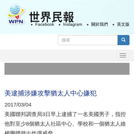
移
至
主
Facebook
Instagram
關於我們
英文版
內
容
搜
尋
搜尋
表
Togg
單
navi
美逮捕涉嫌攻擊猶太人中心嫌犯
2017/03/04
美國聯邦調查局3日早上逮捕了一名美國男子，指控
他對至少8個猶太人社區中心、學校和一個猶太人維
權團體發出炸彈威脅。