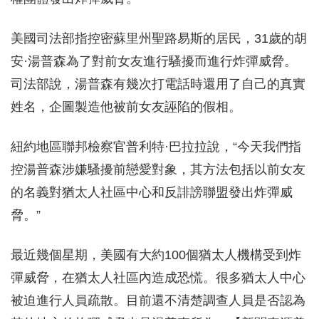
美國司法部指控密蘇里州聖路易斯的居民，31歲的胡
安·湯普森為了對前女友進行騷擾而進行炸彈威脅。
司法部說，湯普森有幾次打電話時還用了自己的真實
姓名，企圖製造他被前女友誣陷的假相。
紐約地區聯邦檢察官普利特·巴拉拉說，“今天我們指
控湯普森涉嫌騷擾前戀愛對象，其方法包括以前女友
的名義對猶太人社區中心和反誹謗聯盟發出炸彈威
脅。”
最近幾個星期，美國有大約100個猶太人機構受到炸
彈威脅，在猶太人社區內造成恐慌。很多猶太人中心
被迫進行人員疏散。目前還不清楚調查人員是否認為