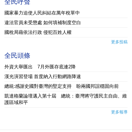
全民呼聲
國家暴力迫使人民糾結在萬年稅單中
違法官員未受懲處 如何填補制度空白
國稅局藉依法行政 侵犯百姓人權
更多投稿
全民頭條
外資大舉匯出 7月外匯存底連2降
漢光演習登場 首度納入行動網路降速
總統:感謝史國對臺灣的堅定支持 盼兩國邦誼穩固向前
凱達格蘭論壇邁入第十屆 總統：臺灣將守護民主自由、維
護區域和平
更多報導