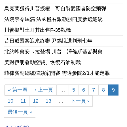
烏克蘭獲得川普授權 可自製愛國者防空飛彈
法院禁令屆滿 法國極右派勒朋四度參選總統
川普擬對土耳其出售F-35戰機
昔日戒嚴案迎來終審 尹錫悅遭判刑七年
北約峰會安卡拉登場 川普、澤倫斯基皆與會
美對伊朗發動空襲、恢復石油制裁
菲律賓副總統彈劾案開審 需過參院2/3才能定罪
« 第一頁
‹ 上一頁
…
5
6
7
8
9
10
11
12
13
…
下一頁 ›
最後一頁 »