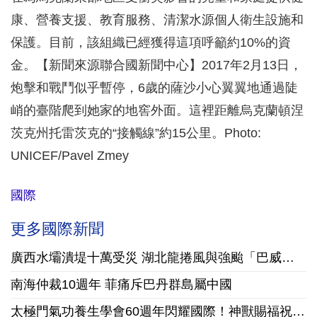
康、營養支援、教育服務、清潔水源個人衛生設施和
保護。目前，該組織已經獲得這項呼籲約10%的資
金。【新聞來源聯合國新聞中心】2017年2月13日，
炮擊和戰鬥似乎暫停，6歲的薩沙小心翼翼地通過陡
峭的臺階爬到她家的地窖外面。這裡距離烏克蘭頓涅
茨克州托雷茨克的“接觸線”約15公里。Photo:
UNICEF/Pavel Zmey
國際
更多國際新聞
廣西水壩潰堤十萬受災 湖北龍捲風與強颱「巴威」接踵襲陸
南海仲裁10週年 菲痛斥巴丹群島屬中國
太極門氣功養生學會60週年閃耀國際！神獸賜福祝賀美國國慶