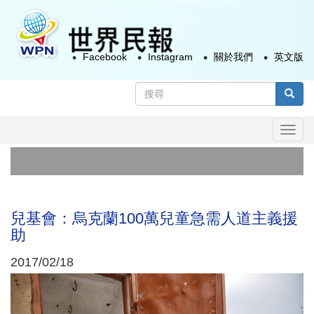
移
至
主
Facebook
Instagram
關於我們
英文版
內
容
搜
尋
搜尋
表
Togg
單
navi
政
太
兒基會：烏克蘭100萬兒童急需人道主義援
助
2017/02/18