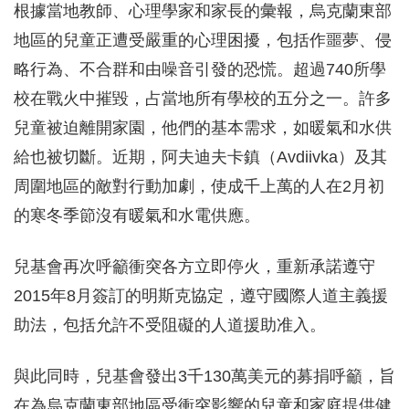
根據當地教師、心理學家和家長的彙報，烏克蘭東部
地區的兒童正遭受嚴重的心理困擾，包括作噩夢、侵
略行為、不合群和由噪音引發的恐慌。超過740所學
校在戰火中摧毀，占當地所有學校的五分之一。許多
兒童被迫離開家園，他們的基本需求，如暖氣和水供
給也被切斷。近期，阿夫迪夫卡鎮（Avdiivka）及其
周圍地區的敵對行動加劇，使成千上萬的人在2月初
的寒冬季節沒有暖氣和水電供應。
兒基會再次呼籲衝突各方立即停火，重新承諾遵守
2015年8月簽訂的明斯克協定，遵守國際人道主義援
助法，包括允許不受阻礙的人道援助准入。
與此同時，兒基會發出3千130萬美元的募捐呼籲，旨
在為烏克蘭東部地區受衝突影響的兒童和家庭提供健