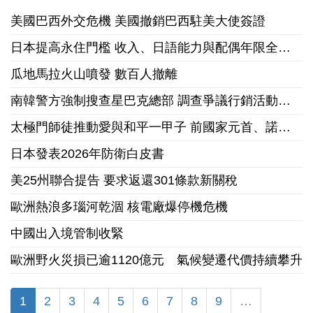
美國巴西外交危機 美國撤銷巴西駐美大使簽證
日本提高永住門檻 收入、日語能力與配偶年限全面收緊
瓜地馬拉火山噴發 數百人撤離
南韓警方強制搜查星巴克總部 調查爭議行銷活動「坦克日」
太極門師徒推動愛與和平一甲子 前國家元首、諾貝爾和平獎獲獎組織領袖來台祝賀
日本發表2026年防衛白皮書
美25州聯合提告 要求返還301條款新關稅
歐洲熱浪多瑙河乾涸 核電廠爆停機危機
中國出入境管制收緊
歐洲野火災損已逾1120億元 氣候變遷代價持續攀升
1
2
3
4
5
6
7
8
9
…