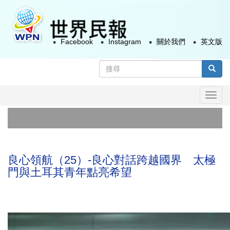
移
至
主
Facebook
Instagram
關於我們
英文版
內
容
搜
尋
搜尋
表
Togg
單
navi
政院
太極
良心領航（25）-良心對話跨越國界 太極
門與土耳其青年點亮希望