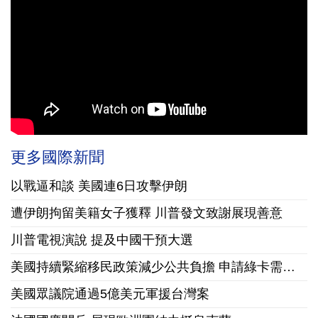
更多國際新聞
以戰逼和談 美國連6日攻擊伊朗
遭伊朗拘留美籍女子獲釋 川普發文致謝展現善意
川普電視演說 提及中國干預大選
美國持續緊縮移民政策減少公共負擔 申請綠卡需繳10萬美元保證金
美國眾議院通過5億美元軍援台灣案