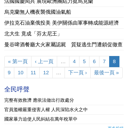
法國國慶閱兵 展現歐洲團結力挺烏克蘭
烏克蘭無人機夜襲俄國油氣船
伊拉克石油棄俄投美 美伊關係由軍事轉成能源經濟
北大生 竟成「芬太尼王」
曼谷啤酒餐廳大火家屬認屍 質疑逃生門遭鎖促徹查
« 第一頁
‹ 上一頁
…
4
5
6
7
8
9
10
11
12
…
下一頁 ›
最後一頁 »
全民呼聲
完整有效救濟 應依法做出行政處分
官員濫權嚴重侵害人權 人民深陷水火之中
國家暴力迫使人民糾結在萬年稅單中