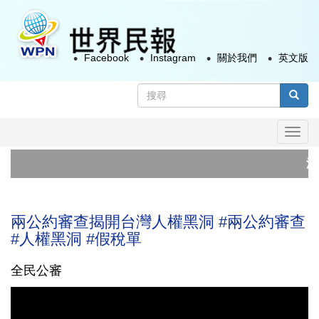
移
至
主
Facebook
Instagram
關於我們
英文版
內
容
搜
尋
搜尋
表
Togg
單
navi
沙
美
兩公約審查揭開台灣人權黑洞 #兩公約審查
#人權黑洞 #假稅單
全民公審