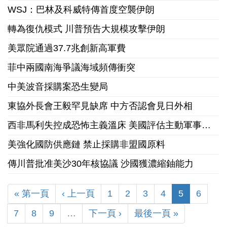
WSJ：巴林及科威特傳首度空襲伊朗
轉為復仇模式 川普預告大規模攻擊伊朗
美眾院通過37.7兆創新高軍費
菲中兩國南海爭議海域頻傳衝突
中美波音採購案恐生變局
東協外長會王毅罕見缺席 中方否認會見日外相
西非馬利失控成恐怖主義溫床 美國評估主動軍事干預可行性
美強化國防供應鏈 禁止採購非盟國原料
傳川普批准美沙30年核協議 沙國獲濃縮鈾能力
« 第一頁
‹ 上一頁
1
2
3
4
5
6
7
8
9
…
下一頁 ›
最後一頁 »