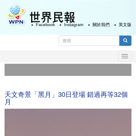
移
至
主
Facebook
Instagram
關於我們
英文版
內
容
搜
尋
搜尋
表
Togg
單
navi
天文奇景「黑月」30日登場 錯過再等32個
月