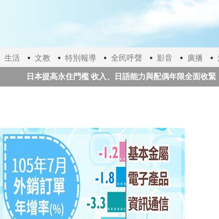
生活
文教
特別報導
全民呼聲
影音
廣播
日本提高永住門檻 收入、日語能力與配偶年限全面收緊
外資大舉匯出 7月外匯存底連2降
市場盼荷莫茲海峽