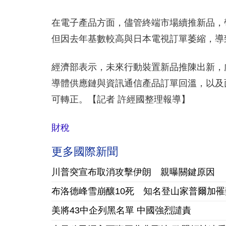
在電子產品方面，儘管終端市場續推新品，
但因去年基數較高與日本電視訂單萎縮，導致接
經濟部表示，未來行動裝置新品推陳出新，虛
導體供應鏈與資訊通信產品訂單回溫，以及
可轉正。【記者 許經國整理報導】
財稅
更多國際新聞
川普突宣布取消攻擊伊朗 親曝關鍵原因
布洛德峰雪崩釀10死 知名登山家普爾加罹
美將43中企列黑名單 中國強烈譴責