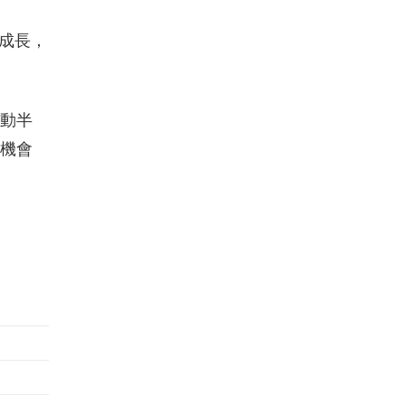
成長，
帶動半
成機會