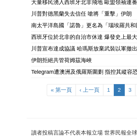
大量移民湧入西班牙北非飛地 歐盟領袖連
川普對德黑蘭失去信任 嗆將「重擊」伊朗
南太平洋島國「諾魯」更名為「瑙埃羅共和
西班牙位於北非的自治市休達 爆發史上最
川普宣布達成協議 哈瑪斯放棄武裝以軍撤
伊朗拒絕共管荷姆茲海峽
Telegram遭澳洲及俄羅斯圍剿 指控其縱容
« 第一頁
‹ 上一頁
1
2
3
讀者投稿言論不代表本報立場 世界民報全球