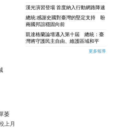
漢光演習登場 首度納入行動網路降速
總統:感謝史國對臺灣的堅定支持 盼
兩國邦誼穩固向前
凱達格蘭論壇邁入第十屆 總統：臺
灣將守護民主自由、維護區域和平
更多報導
減
單萎
，較上月