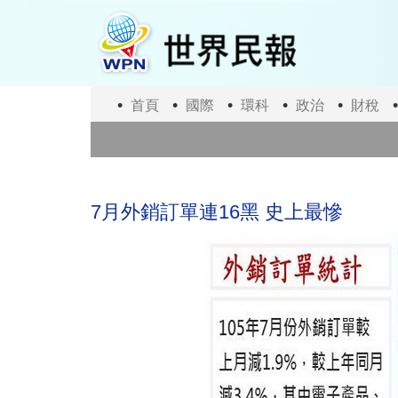
移
至
主
內
容
首頁
國際
環科
政治
財稅
7月外銷訂單連16黑 史上最慘