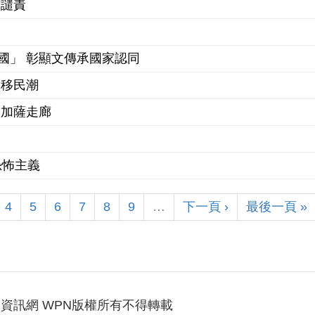
番譴責
國」 彰顯文傳承國家認同
大移民潮
出加薩走廊
恐怖主義
4
5
6
7
8
9
…
下一頁 ›
最後一頁 »
資訊網 WPN版權所有不得轉載