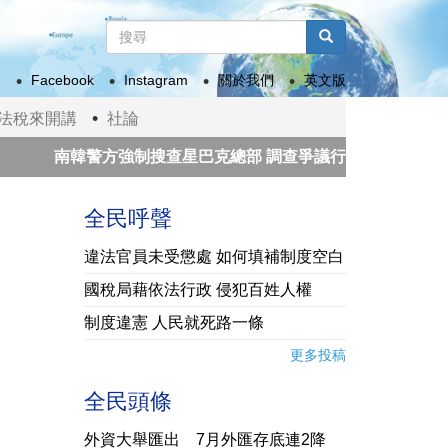
搜
尋
搜尋
表
Facebook
Instagram
關於我們
英文版
單
法稅來開講
社論
南韓警方強制搜查星巴克總部 調查爭議行銷活動「坦克日」
重開 亞股收高
從有罪推定到無罪推定，唯獨媒體例外
全民呼聲
違法官員未受懲處 如何填補制度空白
國稅局藉依法行政 侵犯百姓人權
制度違憲 人民就死路一條
更多投稿
全民頭條
外資大舉匯出 7月外匯存底連2降