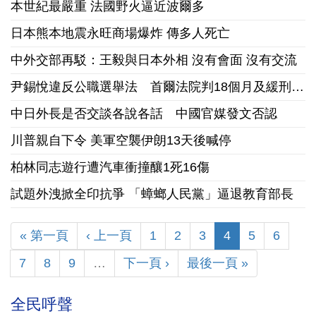
本世紀最嚴重 法國野火逼近波爾多
日本熊本地震永旺商場爆炸 傳多人死亡
中外交部再駁：王毅與日本外相 沒有會面 沒有交流
尹錫悅違反公職選舉法 首爾法院判18個月及緩刑3年.
中日外長是否交談各說各話 中國官媒發文否認
川普親自下令 美軍空襲伊朗13天後喊停
柏林同志遊行遭汽車衝撞釀1死16傷
試題外洩掀全印抗爭 「蟑螂人民黨」逼退教育部長
« 第一頁
‹ 上一頁
1
2
3
4
5
6
7
8
9
…
下一頁 ›
最後一頁 »
全民呼聲