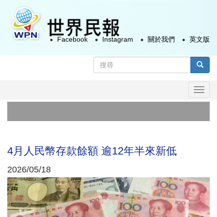
移
至
主
Facebook
Instagram
關於我們
英文版
內
容
搜
尋
搜尋
表
Togg
單
navi
首
俄
4月人民幣存款餘額 逾12年半來新低
2026/05/18