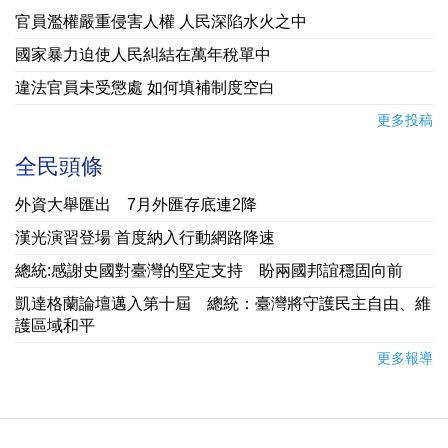
官員濫權嚴重侵害人權 人民深陷水火之中
國家暴力迫使人民糾結在萬年稅單中
違法官員未受懲處 如何填補制度空白
更多投稿
全民頭條
外資大舉匯出 7月外匯存底連2降
漢光演習登場 首度納入行動網路降速
總統:感謝史國對臺灣的堅定支持 盼兩國邦誼穩固向前
凱達格蘭論壇邁入第十屆 總統：臺灣將守護民主自由、維
護區域和平
更多報導