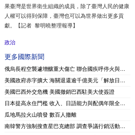
果臺灣是世界衛生組織的成員，除了臺灣人民的健康
人權可以得到保障，臺灣也可以為世界做出更多貢
獻。【記者 黎明曉整理報導】
政治
更多國際新聞
俄烏長程空襲遽增釀重大傷亡 聯合國疾呼停火與國際急馳援
美國政府赤字擴大 海關退還逾千億美元「解放日」關稅
美國巴西外交危機 美國撤銷巴西駐美大使簽證
日本提高永住門檻 收入、日語能力與配偶年限全面收緊
瓜地馬拉火山噴發 數百人撤離
南韓警方強制搜查星巴克總部 調查爭議行銷活動「坦克日」