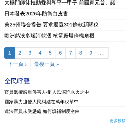
太極門師徒推動愛與和平一甲子 前國家元首、諾貝爾和平獎獲獎組織領袖來台祝賀
日本發表2026年防衛白皮書
美25州聯合提告 要求返還301條款新關稅
歐洲熱浪多瑙河乾涸 核電廠爆停機危機
1
2
3
4
5
6
7
8
9
…
下一頁 ›
最後一頁 »
全民呼聲
官員濫權嚴重侵害人權 人民深陷水火之中
國家暴力迫使人民糾結在萬年稅單中
違法官員未受懲處 如何填補制度空白
更多投稿