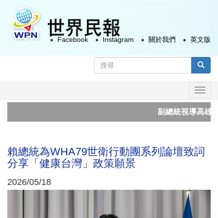
移
至
主
Facebook
Instagram
關於我們
英文版
內
容
搜
尋
搜尋
表
Togg
單
navi
副總統視導高雄市城
日本提高永住門檻 
賴總統為WHA79世衛行動團系列論壇致詞
分享「健康台灣」政策願景
2026/05/18