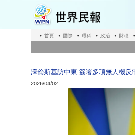
移
至
主
內
容
首頁
國際
環科
政治
財稅
澤倫斯基訪中東 簽署多項無人機反
2026/04/02