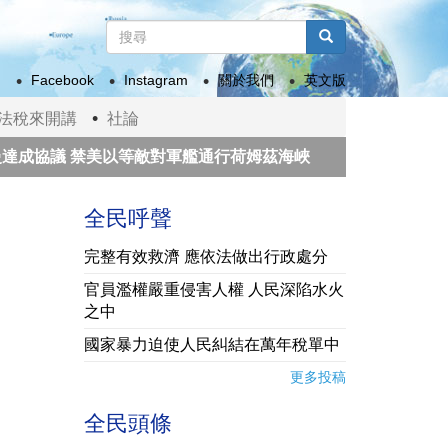
搜
尋
搜尋
表
Facebook
Instagram
關於我們
英文版
單
法稅來開講
社論
協議 禁美以等敵對軍艦通行荷姆茲海峽
1:500萬月球
馳援
美國政府赤字擴大 海關退還逾千億美元「解放日」
全民呼聲
完整有效救濟 應依法做出行政處分
官員濫權嚴重侵害人權 人民深陷水火
之中
國家暴力迫使人民糾結在萬年稅單中
更多投稿
全民頭條