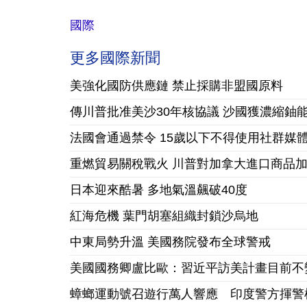
國際
更多國際新聞
美強化國防供應鏈 禁止採購非盟國原料
傳川普批准美沙30年核協議 沙國獲濃縮鈾
法國會通過禁令 15歲以下不得使用社群媒
重燃貿易關稅戰火 川普對加拿大進口商品加徵
日本迎來酷暑 多地氣溫飆破40度
紅海危機 葉門胡塞組織封鎖沙烏地
中東局勢升溫 美國務院發布全球警戒
美國國務卿盧比歐：習近平訪美計畫目前不
蟑螂運動號召遊行萬人響應 印度警方揮警