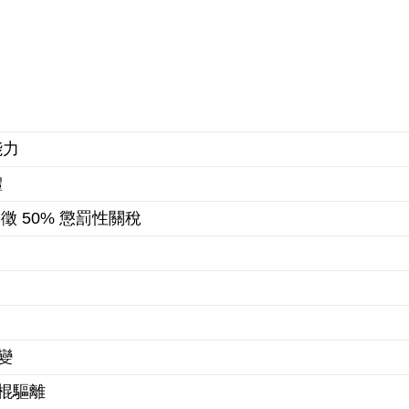
能力
體
 50% 懲罰性關稅
變
棍驅離