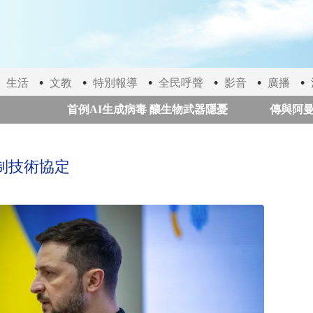
生活
文教
特別報導
全民呼聲
影音
廣播
首例AI生成病毒 釀生物武器隱憂
傳與阿曼達成
俄烏長程空襲遽增釀重大傷亡 聯合國疾呼停火與國際急
制技術協定