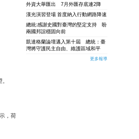
外資大舉匯出 7月外匯存底連2降
漢光演習登場 首度納入行動網路降速
總統:感謝史國對臺灣的堅定支持 盼
兩國邦誼穩固向前
凱達格蘭論壇邁入第十屆 總統：臺
灣將守護民主自由、維護區域和平
更多報導
望。
示，荷