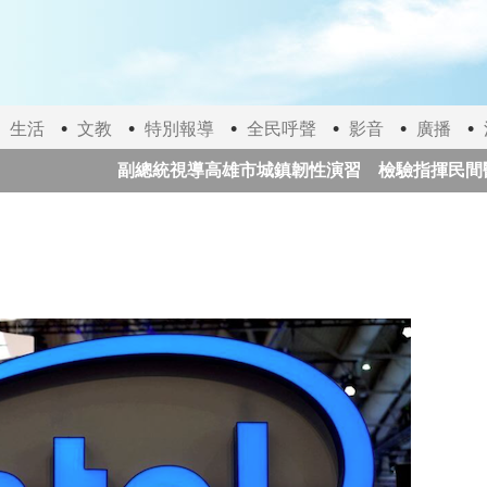
生活
文教
特別報導
全民呼聲
影音
廣播
副總統視導高雄市城鎮韌性演習 檢驗指揮民間醫療
日本提高永住門檻 收入、日語能力與配偶年限全面收