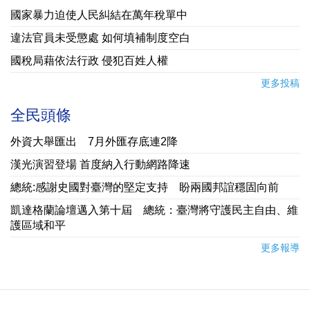
國家暴力迫使人民糾結在萬年稅單中
違法官員未受懲處 如何填補制度空白
國稅局藉依法行政 侵犯百姓人權
更多投稿
全民頭條
外資大舉匯出 7月外匯存底連2降
漢光演習登場 首度納入行動網路降速
總統:感謝史國對臺灣的堅定支持 盼兩國邦誼穩固向前
凱達格蘭論壇邁入第十屆 總統：臺灣將守護民主自由、維
護區域和平
更多報導