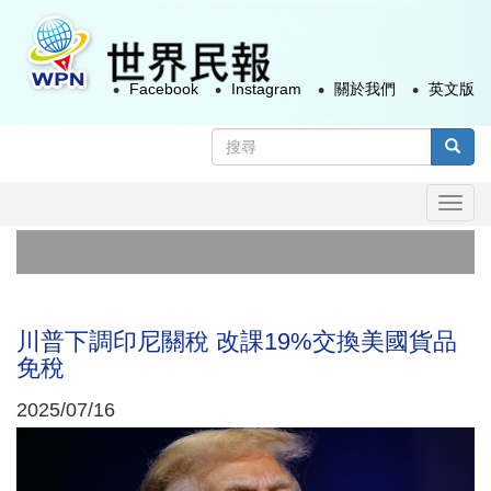
移
至
主
Facebook
Instagram
關於我們
英文版
內
容
搜
尋
搜尋
表
Togg
單
navi
政
太
川普下調印尼關稅 改課19%交換美國貨品
免稅
2025/07/16