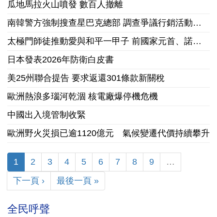
瓜地馬拉火山噴發 數百人撤離
南韓警方強制搜查星巴克總部 調查爭議行銷活動「坦克日」
太極門師徒推動愛與和平一甲子 前國家元首、諾貝爾和平獎獲獎組織領袖來台祝賀
日本發表2026年防衛白皮書
美25州聯合提告 要求返還301條款新關稅
歐洲熱浪多瑙河乾涸 核電廠爆停機危機
中國出入境管制收緊
歐洲野火災損已逾1120億元 氣候變遷代價持續攀升
1
2
3
4
5
6
7
8
9
…
下一頁 ›
最後一頁 »
全民呼聲