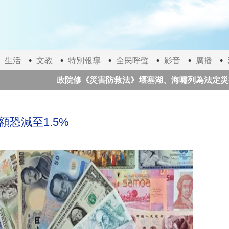
生活
文教
特別報導
全民呼聲
影音
廣播
政院修《災害防救法》堰塞湖、海嘯列為法定災害
太極門師徒推動愛與和平一甲子 前國家元首、諾貝
恐減至1.5%