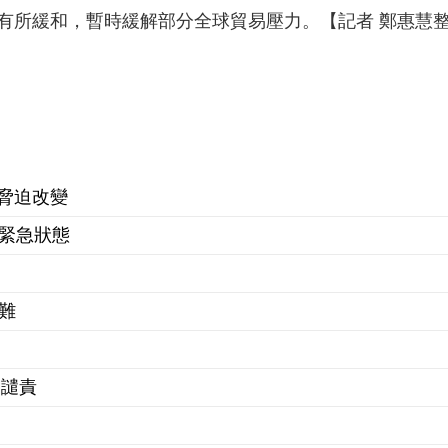
有所緩和，暫時緩解部分全球貿易壓力。【記者 鄭惠慧
脅迫改變
布緊急狀態
難
番譴責