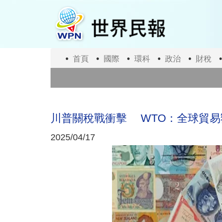
移
至
主
內
容
首頁
國際
環科
政治
財稅
川普關稅戰衝擊 WTO：全球貿易額
2025/04/17