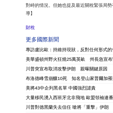
對峙的情況。但她也提及最近關稅緊張局勢
導】
財稅
更多國際新聞
專訪盧比歐：持維持現狀，反對任何形式的
美華盛頓州野火狂燒25萬英畝 州長急宣
川普突宣布取消攻擊伊朗 親曝關鍵原因
布洛德峰雪崩釀10死 知名登山家普爾加罹
美將43中企列黑名單 中國強烈譴責
大量移民湧入西班牙北非飛地 歐盟領袖連
川普對德黑蘭失去信任 嗆將「重擊」伊朗