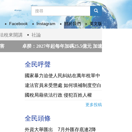
搜
尋
搜尋
表
Facebook
Instagram
關於我們
英文版
單
法稅來開講
社論
卓揆：2027年起每年加碼25.5億元 加速商圈、市場轉型升
爾和平獎獲獎組織領袖來台祝賀
賴總統接見「凱達格蘭論壇
全民呼聲
國家暴力迫使人民糾結在萬年稅單中
違法官員未受懲處 如何填補制度空白
國稅局藉依法行政 侵犯百姓人權
更多投稿
全民頭條
外資大舉匯出 7月外匯存底連2降