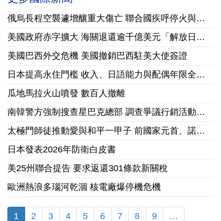
俄烏長程空襲遽增釀重大傷亡 聯合國疾呼停火與國際急馳援
美國政府赤字擴大 海關退還逾千億美元「解放日」關稅
美國巴西外交危機 美國撤銷巴西駐美大使簽證
日本提高永住門檻 收入、日語能力與配偶年限全面收緊
瓜地馬拉火山噴發 數百人撤離
南韓警方強制搜查星巴克總部 調查爭議行銷活動「坦克日」
太極門師徒推動愛與和平一甲子 前國家元首、諾貝爾和平獎獲獎組織領袖來台祝賀
日本發表2026年防衛白皮書
美25州聯合提告 要求返還301條款新關稅
歐洲熱浪多瑙河乾涸 核電廠爆停機危機
1
2
3
4
5
6
7
8
9
…