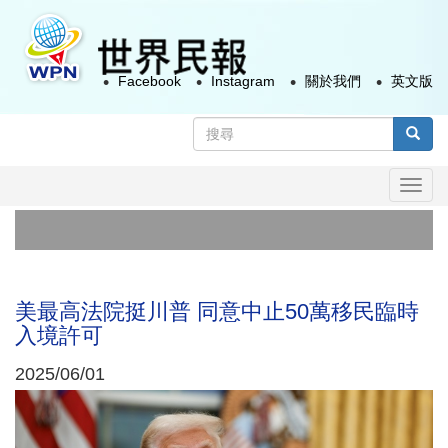
移
至
主
Facebook
Instagram
關於我們
英文版
內
容
搜
尋
搜尋
表
Togg
單
navi
俄
美
美最高法院挺川普 同意中止50萬移民臨時
入境許可
2025/06/01