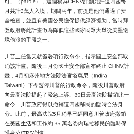
可」（parole），這個稱為CHNV計劃允許這四國每
月共計3萬人入境，期間兩年，前提是他們通過了安
全檢查，並且有美國公民擔保提供經濟援助，當時拜
登政府將此計畫做為降低這些國家民眾大舉從美墨邊
境偷渡的手段之一。
川普上任當天就簽署項行政命令，指示國土安全部取
消該計畫。隨後三月份國土安全部宣布終止 CHNV計
畫，4月初麻州地方法院法官塔萬尼（Indira
Talwani）下令暫停川普的行政命令，隨後川普政府
向最高法院提起了緊急上訴。30日最高法院撤銷此一
命令，川普政府得以撤銷這四國移民的臨時合法身
分。此前，最高法院5月稍早已經同意川普政府撤銷
在美國生活和工作約 35 萬名委內瑞拉移民的臨時保
護身分(TPS)計劃。