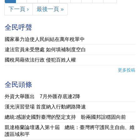
下一頁 ›
最後一頁 »
全民呼聲
國家暴力迫使人民糾結在萬年稅單中
違法官員未受懲處 如何填補制度空白
國稅局藉依法行政 侵犯百姓人權
更多投稿
全民頭條
外資大舉匯出 7月外匯存底連2降
漢光演習登場 首度納入行動網路降速
總統:感謝史國對臺灣的堅定支持 盼兩國邦誼穩固向前
凱達格蘭論壇邁入第十屆 總統：臺灣將守護民主自由、維
護區域和平