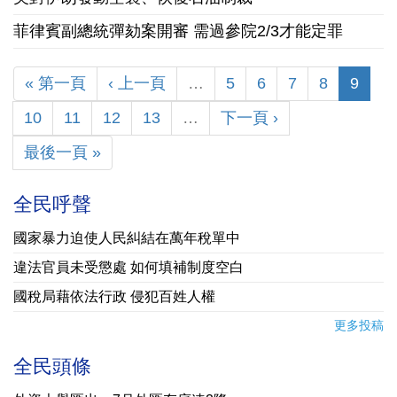
菲律賓副總統彈劾案開審 需過參院2/3才能定罪
« 第一頁
‹ 上一頁
…
5
6
7
8
9
10
11
12
13
…
下一頁 ›
最後一頁 »
全民呼聲
國家暴力迫使人民糾結在萬年稅單中
違法官員未受懲處 如何填補制度空白
國稅局藉依法行政 侵犯百姓人權
更多投稿
全民頭條