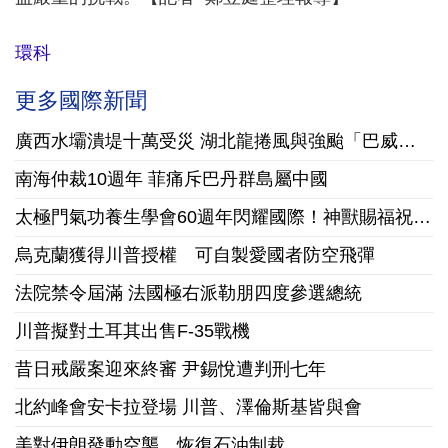
環科
更多國際新聞
廣西水壩潰堤十萬受災 湖北龍捲風與強颱「巴威」接踵襲陸
南海仲裁10週年 菲痛斥巴丹群島屬中國
太極門氣功養生學會60週年閃耀國際！神獸賜福祝賀美國國慶
烏克蘭獲得川普授權 可自製愛國者防空飛彈
法院禁令屆滿 法國極右派勒朋四度參選總統
川普擬對土耳其出售F-35戰機
昔日戒嚴案迎來終審 尹錫悅遭判刑七年
北約峰會安卡拉登場 川普、澤倫斯基皆與會
美對伊朗發動空襲、恢復石油制裁