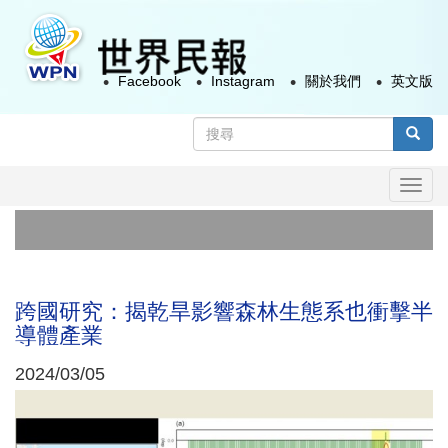
移
至
主
Facebook
Instagram
關於我們
英文版
內
容
搜
尋
搜尋
表
Togg
單
navi
政
太
跨國研究：揭乾旱影響森林生態系也衝擊半
導體產業
2024/03/05