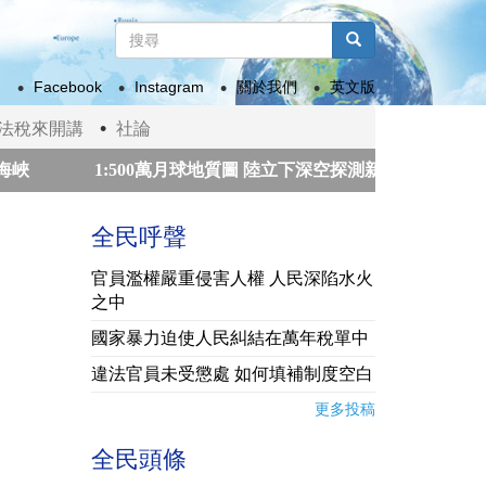
搜
尋
搜尋
表
Facebook
Instagram
關於我們
英文版
單
法稅來開講
社論
1:500萬月球地質圖 陸立下深空探測新標準
生成式
稅
第3屆高齡健康產業博覽會 全民署「好肌力 超齡活」
全民呼聲
官員濫權嚴重侵害人權 人民深陷水火
之中
國家暴力迫使人民糾結在萬年稅單中
違法官員未受懲處 如何填補制度空白
更多投稿
全民頭條