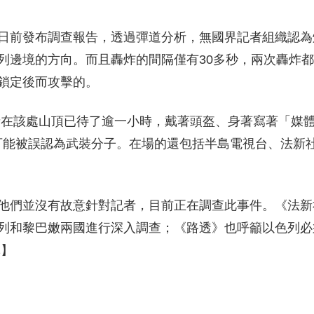
日前發布調查報告，透過彈道分析，無國界記者組織認為
列邊境的方向。而且轟炸的間隔僅有30多秒，兩次轟炸
鎖定後而攻擊的。
記者在該處山頂已待了逾一小時，戴著頭盔、身著寫著「媒
不可能被誤認為武裝分子。在場的還包括半島電視台、法新
他們並沒有故意針對記者，目前正在調查此事件。《法新
列和黎巴嫩兩國進行深入調查；《路透》也呼籲以色列必
導】