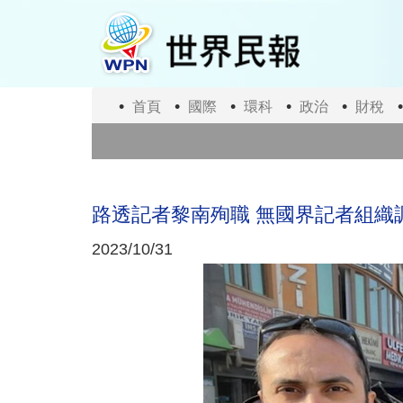
移
至
主
內
容
首頁
國際
環科
政治
財稅
路透記者黎南殉職 無國界記者組織
2023/10/31