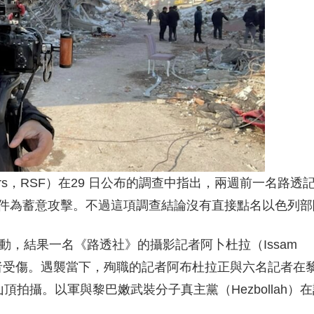
 Borders，RSF）在29 日公布的調查中指出，兩週前一名路透
件為蓄意攻擊。不過這項調查結論沒有直接點名以色列部
動，結果一名《路透社》的攝影記者阿卜杜拉（Issam
名記者受傷。遇襲當下，殉職的記者阿布杜拉正與六名記者在
一處山頂拍攝。以軍與黎巴嫩武裝分子真主黨（Hezbollah）