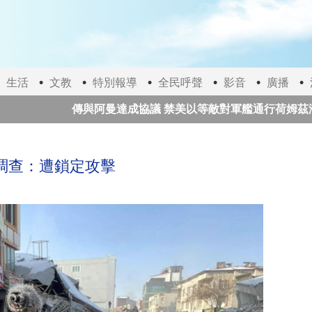
生活
文教
特別報導
全民呼聲
影音
廣播
傳與阿曼達成協議 禁美以等敵對軍艦通行荷姆茲海峽
美國政府赤字擴大 海關退還逾千億美元「解放日」關
調查：遭鎖定攻擊