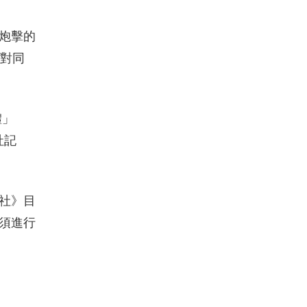
炮擊的
都對同
體」
社記
社》目
須進行