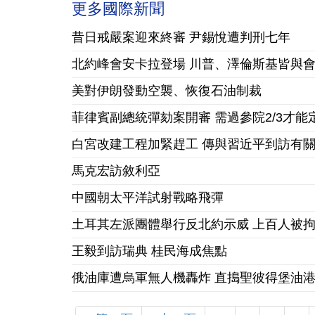
更多國際新聞
昔日戒嚴案迎來終審 尹錫悅遭判刑七年
北約峰會安卡拉登場 川普、澤倫斯基皆與
美對伊朗發動空襲、恢復石油制裁
菲律賓副總統彈劾案開審 需過參院2/3才能
白宮改建工程加緊趕工 傳與習近平到訪有
馬克宏訪敘利亞
中國朝太平洋試射戰略飛彈
土耳其左派團體舉行反北約示威 上百人被
王毅到訪瑞典 桂民海成焦點
俄油庫遭烏軍無人機轟炸 直搗聖彼得堡油