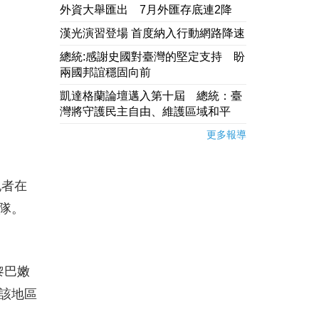
外資大舉匯出 7月外匯存底連2降
漢光演習登場 首度納入行動網路降速
總統:感謝史國對臺灣的堅定支持 盼
兩國邦誼穩固向前
凱達格蘭論壇邁入第十屆 總統：臺
灣將守護民主自由、維護區域和平
更多報導
記者在
隊。
黎巴嫩
在該地區