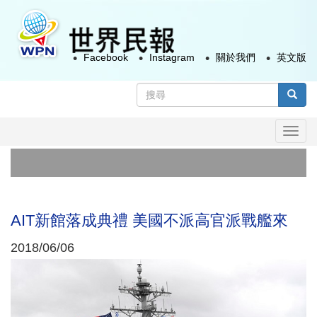
移
至
主
Facebook
Instagram
關於我們
英文版
內
容
搜
尋
搜尋
表
Togg
單
navi
AIT新館落成典禮 美國不派高官派戰艦來
2018/06/06