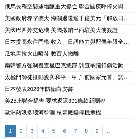
俄烏長程空襲遽增釀重大傷亡 聯合國疾呼停火與國際急馳援
美國政府赤字擴大 海關退還逾千億美元「解放日」關稅
美國巴西外交危機 美國撤銷巴西駐美大使簽證
日本提高永住門檻 收入、日語能力與配偶年限全面收緊
瓜地馬拉火山噴發 數百人撤離
南韓警方強制搜查星巴克總部 調查爭議行銷活動「坦克日」
太極門師徒推動愛與和平一甲子 前國家元首、諾貝爾和平獎獲獎組織領袖來台祝賀
日本發表2026年防衛白皮書
美25州聯合提告 要求返還301條款新關稅
歐洲熱浪多瑙河乾涸 核電廠爆停機危機
1
2
3
4
5
6
7
8
9
…