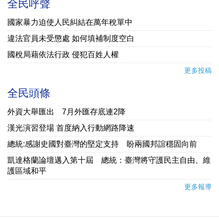
全民呼聲
國家暴力迫使人民糾結在萬年稅單中
違法官員未受懲處 如何填補制度空白
國稅局藉依法行政 侵犯百姓人權
更多投稿
全民頭條
外資大舉匯出 7月外匯存底連2降
漢光演習登場 首度納入行動網路降速
總統:感謝史國對臺灣的堅定支持 盼兩國邦誼穩固向前
凱達格蘭論壇邁入第十屆 總統：臺灣將守護民主自由、維
護區域和平
更多報導