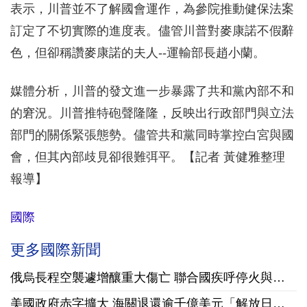
表示，川普並不了解國會運作，為參院推動健保法案
訂定了不切實際的進度表。儘管川普對麥康諾不假辭
色，但卻稱讚麥康諾的夫人--運輸部長趙小蘭。
媒體分析，川普的發文進一步暴露了共和黨內部不和
的窘況。川普推特砲聲隆隆，反映出行政部門與立法
部門的關係緊張態勢。儘管共和黨同時掌控白宮與國
會，但其內部歧見卻很難弭平。【記者 黃健雅整理
報導】
國際
更多國際新聞
俄烏長程空襲遽增釀重大傷亡 聯合國疾呼停火與國際急馳援
美國政府赤字擴大 海關退還逾千億美元「解放日」關稅