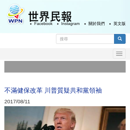
移
至
主
Facebook
Instagram
關於我們
英文版
內
容
搜
尋
搜尋
表
Togg
單
navi
不滿健保改革 川普質疑共和黨領袖
2017/08/11