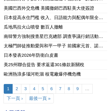
美國巴西外交危機 美國撤銷巴西駐美大使簽證
日本提高永住門檻 收入、日語能力與配偶年限全面收緊
瓜地馬拉火山噴發 數百人撤離
南韓警方強制搜查星巴克總部 調查爭議行銷活動「坦克日」
太極門師徒推動愛與和平一甲子 前國家元首、諾貝爾和平獎獲獎組織領袖來台祝賀
日本發表2026年防衛白皮書
美25州聯合提告 要求返還301條款新關稅
歐洲熱浪多瑙河乾涸 核電廠爆停機危機
1
2
3
4
5
6
7
8
9
…
下一頁 ›
最後一頁 »