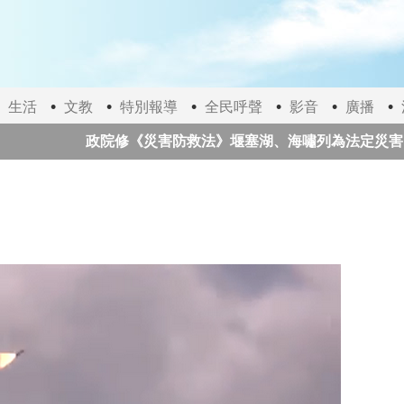
生活
文教
特別報導
全民呼聲
影音
廣播
政院修《災害防救法》堰塞湖、海嘯列為法定災害
太極門師徒推動愛與和平一甲子 前國家元首、諾貝爾