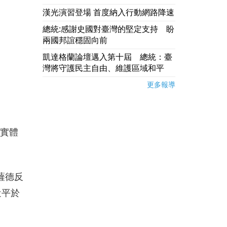
漢光演習登場 首度納入行動網路降速
總統:感謝史國對臺灣的堅定支持 盼
兩國邦誼穩固向前
凱達格蘭論壇邁入第十屆 總統：臺
灣將守護民主自由、維護區域和平
更多報導
的實體
薩德反
近平於