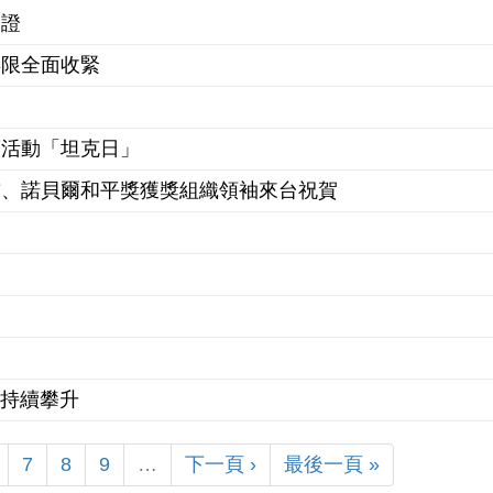
簽證
年限全面收緊
銷活動「坦克日」
首、諾貝爾和平獎獲獎組織領袖來台祝賀
價持續攀升
7
8
9
…
下一頁 ›
最後一頁 »