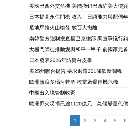
美國巴西外交危機 美國撤銷巴西駐美大使
日本提高永住門檻 收入、日語能力與配偶
瓜地馬拉火山噴發 數百人撤離
南韓警方強制搜查星巴克總部 調查爭議行
太極門師徒推動愛與和平一甲子 前國家元
日本發表2026年防衛白皮書
美25州聯合提告 要求返還301條款新關稅
歐洲熱浪多瑙河乾涸 核電廠爆停機危機
中國出入境管制收緊
歐洲野火災損已逾1120億元 氣候變遷代
1
2
3
4
5
6