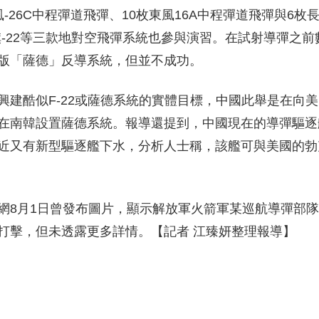
26C中程彈道飛彈、10枚東風16A中程彈道飛彈與6枚長
紅旗-22等三款地對空飛彈系統也參與演習。在試射導彈之前
版「薩德」反導系統，但並不成功。
建酷似F-22或薩德系統的實體目標，中國此舉是在向
在南韓設置薩德系統。報導還提到，中國現在的導彈驅逐
近又有新型驅逐艦下水，分析人士稱，該艦可與美國的勃
網8月1日曾發布圖片，顯示解放軍火箭軍某巡航導彈部
打擊，但未透露更多詳情。【記者 江臻妍整理報導】