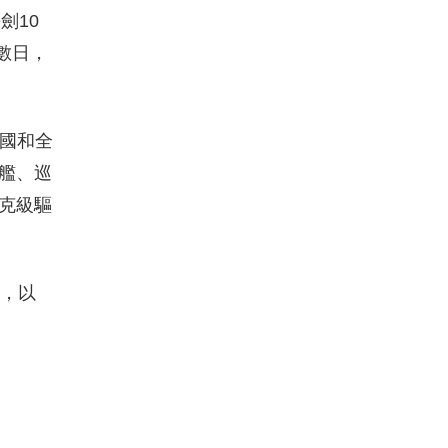
劍10
數日，
美國和全
艦、巡
克級驅
隊，以