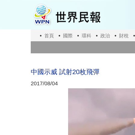
移
至
主
內
容
首頁
國際
環科
政治
財稅
中國示威 試射20枚飛彈
2017/08/04