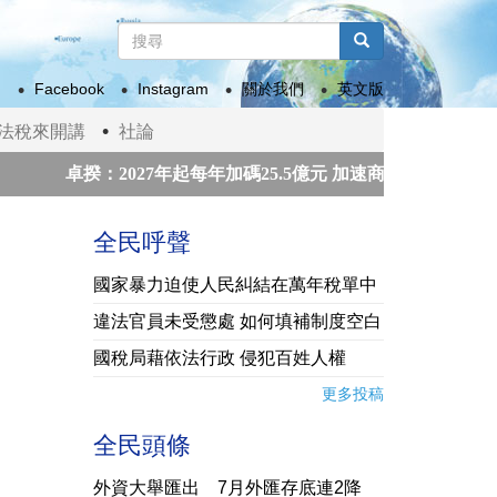
搜
尋
搜尋
表
Facebook
Instagram
關於我們
英文版
單
法稅來開講
社論
卓揆：2027年起每年加碼25.5億元 加速商圈、市場轉型升級
和平獎獲獎組織領袖來台祝賀
賴總統接見「凱達格蘭論壇：
全民呼聲
國家暴力迫使人民糾結在萬年稅單中
違法官員未受懲處 如何填補制度空白
國稅局藉依法行政 侵犯百姓人權
更多投稿
全民頭條
外資大舉匯出 7月外匯存底連2降