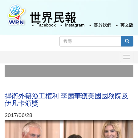
移
至
主
Facebook
Instagram
關於我們
英文版
內
容
搜
尋
搜尋
表
Togg
單
navi
捍衛外籍漁工權利 李麗華獲美國國務院及
伊凡卡頒獎
2017/06/28