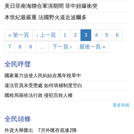
美日菲南海聯合軍演期間 菲中頻爆衝突
本世紀最嚴重 法國野火逼近波爾多
« 第一頁
‹ 上一頁
1
2
3
4
5
6
7
8
9
…
下一頁 ›
最後一頁 »
全民呼聲
國家暴力迫使人民糾結在萬年稅單中
違法官員未受懲處 如何填補制度空白
國稅局藉依法行政 侵犯百姓人權
更多投稿
全民頭條
外資大舉匯出 7月外匯存底連2降