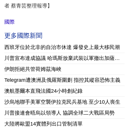
者 蔡青芸整理報導】
國際
更多國際新聞
西班牙位於北非的自治市休達 爆發史上最大移民潮
川普宣布達成協議 哈瑪斯放棄武裝以軍撤出加薩走廊
伊朗拒絕共管荷姆茲海峽
Telegram遭澳洲及俄羅斯圍剿 指控其縱容恐怖主義
澳航墨爾本直飛法國24小時創紀錄
沙烏地聯手美軍空襲伊拉克民兵基地 至少10人喪生
川普接連會晤烏以領導人 協調全球二大戰區局勢
大陸將歐盟14實體列出口管制清單