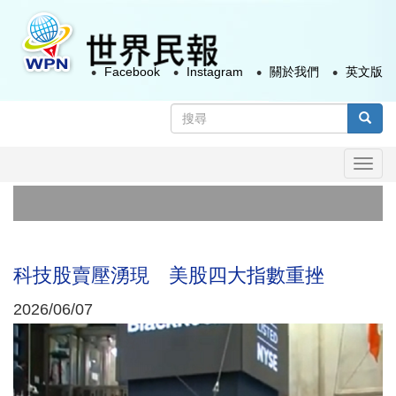
移
至
主
Facebook
Instagram
關於我們
英文版
內
容
搜
尋
搜尋
表
Togg
單
navi
政
賴
科技股賣壓湧現 美股四大指數重挫
2026/06/07