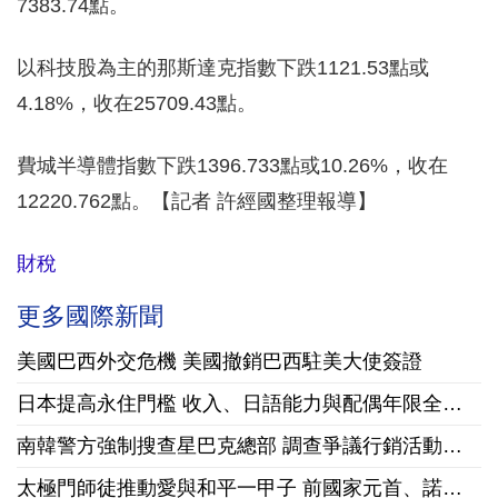
7383.74點。
以科技股為主的那斯達克指數下跌1121.53點或
4.18%，收在25709.43點。
費城半導體指數下跌1396.733點或10.26%，收在
12220.762點。【記者 許經國整理報導】
財稅
更多國際新聞
美國巴西外交危機 美國撤銷巴西駐美大使簽證
日本提高永住門檻 收入、日語能力與配偶年限全面收緊
南韓警方強制搜查星巴克總部 調查爭議行銷活動「坦克日」
太極門師徒推動愛與和平一甲子 前國家元首、諾貝爾和平獎獲獎組織領袖來台祝賀