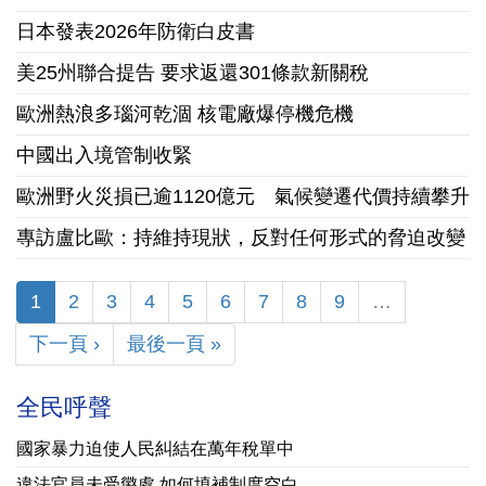
日本發表2026年防衛白皮書
美25州聯合提告 要求返還301條款新關稅
歐洲熱浪多瑙河乾涸 核電廠爆停機危機
中國出入境管制收緊
歐洲野火災損已逾1120億元 氣候變遷代價持續攀升
專訪盧比歐：持維持現狀，反對任何形式的脅迫改變
1
2
3
4
5
6
7
8
9
…
下一頁 ›
最後一頁 »
全民呼聲
國家暴力迫使人民糾結在萬年稅單中
違法官員未受懲處 如何填補制度空白