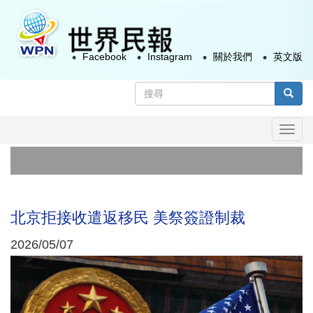
移
至
主
Facebook
Instagram
關於我們
英文版
內
容
搜
尋
搜尋
表
Togg
單
navi
北京拒接收遣返移民 美祭簽證制裁
2026/05/07