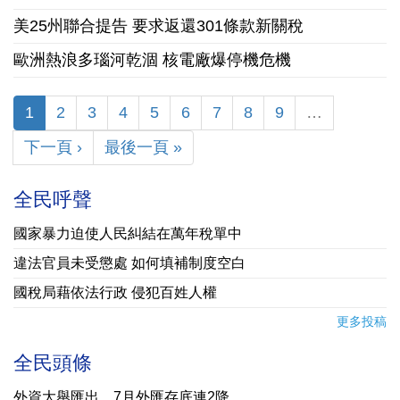
美25州聯合提告 要求返還301條款新關稅
歐洲熱浪多瑙河乾涸 核電廠爆停機危機
1
2
3
4
5
6
7
8
9
…
下一頁 ›
最後一頁 »
全民呼聲
國家暴力迫使人民糾結在萬年稅單中
違法官員未受懲處 如何填補制度空白
國稅局藉依法行政 侵犯百姓人權
更多投稿
全民頭條
外資大舉匯出 7月外匯存底連2降