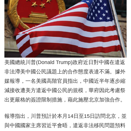
美國總統川普(Donald Trump)政府近日對中國在遣返
非法滯美中國公民議題上的合作態度表達不滿。據外
媒報導，一名美國高階官員指出，中國近半年逐步縮
減接收遭美方遣返中國公民的規模，華府因此考慮祭
出更嚴格的簽證限制措施，藉此施壓北京加強合作。
報導指出，川普預計於本月14日至15日訪問北京，並
與中國國家主席習近平會晤，遣返非法移民問題預料