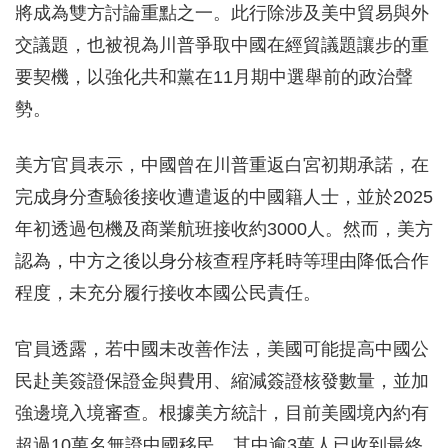
將成為雙方討論重點之一。此行除涉及美中貿易與外
交議題，也被視為川普爭取中國在經貿議題讓步的重
要契機，以強化共和黨在11月期中選舉前的政治聲
勢。
美方官員表示，中國曾在川普重返白宮初期承諾，在
完成身分查驗後接收遭遣返的中國籍人士，並於2025
年初透過包機及商業航班接收約3000人。然而，美方
認為，中方之後以身分核查程序耗時等理由降低合作
程度，未充分履行接收本國公民責任。
官員透露，若中國未改善作法，美國可能提高中國公
民赴美簽證保證金與費用、縮減簽證核發數量，並加
強邊境入境審查。根據美方統計，目前美國境內約有
超過10萬名無證中國移民，其中逾3萬人已收到最終