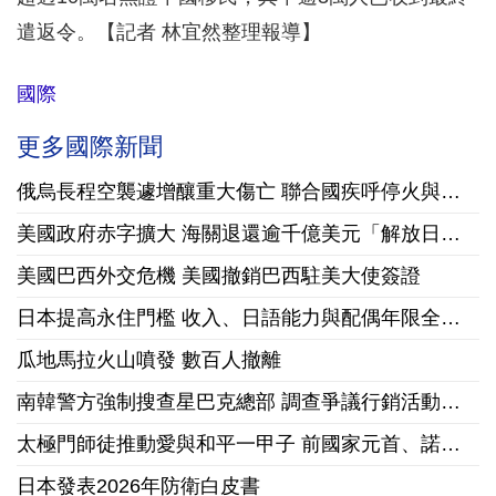
遣返令。【記者 林宜然整理報導】
國際
更多國際新聞
俄烏長程空襲遽增釀重大傷亡 聯合國疾呼停火與國際急馳援
美國政府赤字擴大 海關退還逾千億美元「解放日」關稅
美國巴西外交危機 美國撤銷巴西駐美大使簽證
日本提高永住門檻 收入、日語能力與配偶年限全面收緊
瓜地馬拉火山噴發 數百人撤離
南韓警方強制搜查星巴克總部 調查爭議行銷活動「坦克日」
太極門師徒推動愛與和平一甲子 前國家元首、諾貝爾和平獎獲獎組織領袖來台祝賀
日本發表2026年防衛白皮書