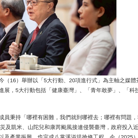
（16）舉辦以「5大行動、20項進行式」為主軸之媒體
進展，5大行動包括「健康臺灣」、「青年敢夢」、「科
成員秉持「哪裡有困難，我們就到哪裡去；哪裡有問題，
震災及凱米、山陀兒和康芮颱風接連侵襲臺灣，政府投入近3
以及產業振興，也完成八掌溪溢堤搶修工程。今（2025