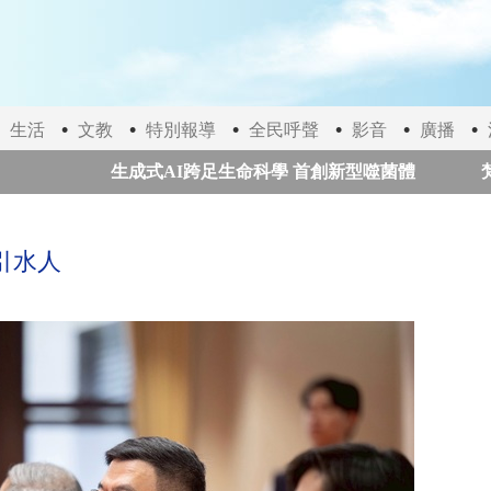
生活
文教
特別報導
全民呼聲
影音
廣播
生成式AI跨足生命科學 首創新型噬菌體
梵谷《
加拿大網球公開賽 謝淑薇晉級女雙16強
政院修
引水人