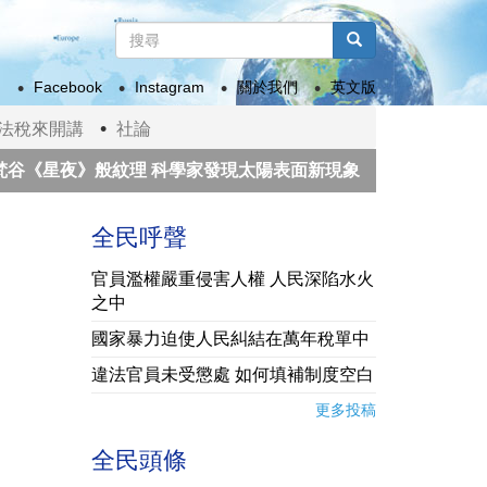
搜
尋
搜尋
表
Facebook
Instagram
關於我們
英文版
單
法稅來開講
社論
星夜》般紋理 科學家發現太陽表面新現象
成大團隊開發
《災害防救法》堰塞湖、海嘯列為法定災害
卓揆：202
全民呼聲
官員濫權嚴重侵害人權 人民深陷水火
之中
國家暴力迫使人民糾結在萬年稅單中
違法官員未受懲處 如何填補制度空白
更多投稿
全民頭條