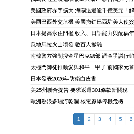
美國政府赤字擴大 海關退還逾千億美元「
美國巴西外交危機 美國撤銷巴西駐美大使
日本提高永住門檻 收入、日語能力與配偶
瓜地馬拉火山噴發 數百人撤離
南韓警方強制搜查星巴克總部 調查爭議行
太極門師徒推動愛與和平一甲子 前國家元
日本發表2026年防衛白皮書
美25州聯合提告 要求返還301條款新關稅
歐洲熱浪多瑙河乾涸 核電廠爆停機危機
1
2
3
4
5
6