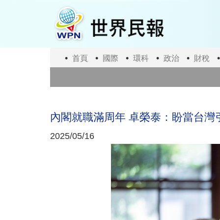
移
至
主
內
容
首頁
國際
環科
政治
財稅
內閣就職滿周年 卓榮泰：盼當台灣
2025/05/16