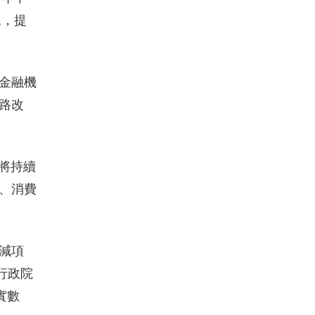
水，提
金融機
道路改
隊將持續
％、消費
減項
行政院
實數