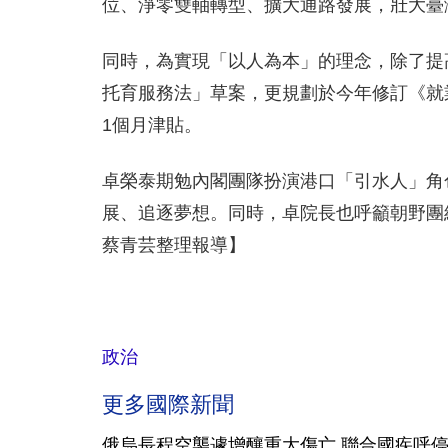
位、淨零雙軸轉型、擴大通路發展，壯大臺
同時，為實現「以人為本」的理念，除了提
托育服務法」草案，更規劃於今年修訂《就
1個月津貼。
卓榮泰期勉內閣團隊扮演港口「引水人」角
展、追逐夢想。同時，卓院長也呼籲朝野團
蔡青芸整理報導】
政治
更多國際新聞
俄烏長程空襲遽增釀重大傷亡 聯合國疾呼