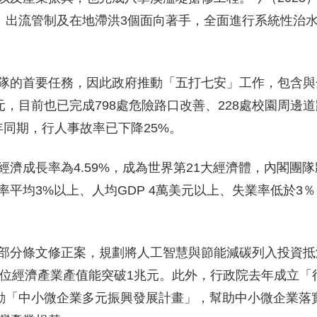
擔、出流管制及在地滯洪3個面向著手，全面進行系統性治
隊的首要任務，因此政府推動「五打七安」工作，包含與
元，目前也已完成798處危險路口改善、228處校園周邊
年同期，行人事故率已下降25%。
濟成長率為4.59%，成為世界第21大經濟體，內閣團
平均3%以上、人均GDP 4萬美元以上、失業率低於3
部分條文修正案，規劃將人工智慧與節能減碳列入投資抵
等數位經濟產業產值能突破1兆元。此外，行政院去年成立「
推動「中小微企業多元振興發展計畫」，幫助中小微企業落