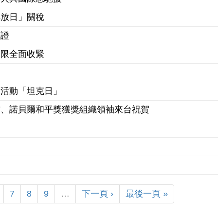
解放日」關稅
簽證
年限全面收緊
銷活動「坦克日」
首、諾貝爾和平獎獲獎組織領袖來台祝賀
7
8
9
…
下一頁 ›
最後一頁 »