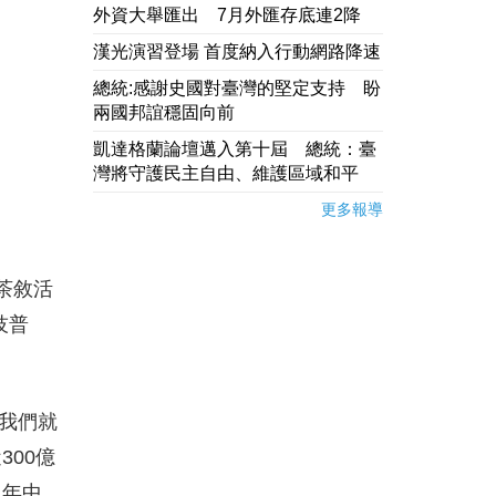
外資大舉匯出 7月外匯存底連2降
漢光演習登場 首度納入行動網路降速
總統:感謝史國對臺灣的堅定支持 盼
兩國邦誼穩固向前
凱達格蘭論壇邁入第十屆 總統：臺
灣將守護民主自由、維護區域和平
更多報導
茶敘活
技普
我們就
00億
）年中