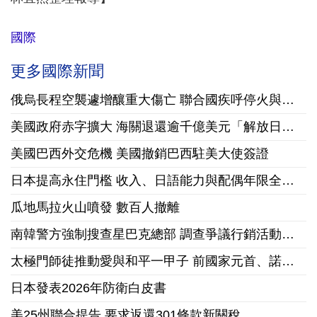
國際
更多國際新聞
俄烏長程空襲遽增釀重大傷亡 聯合國疾呼停火與國際急馳援
美國政府赤字擴大 海關退還逾千億美元「解放日」關稅
美國巴西外交危機 美國撤銷巴西駐美大使簽證
日本提高永住門檻 收入、日語能力與配偶年限全面收緊
瓜地馬拉火山噴發 數百人撤離
南韓警方強制搜查星巴克總部 調查爭議行銷活動「坦克日」
太極門師徒推動愛與和平一甲子 前國家元首、諾貝爾和平獎獲獎組織領袖來台祝賀
日本發表2026年防衛白皮書
美25州聯合提告 要求返還301條款新關稅