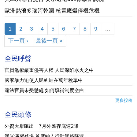
歐洲熱浪多瑙河乾涸 核電廠爆停機危機
1
2
3
4
5
6
7
8
9
…
下一頁 ›
最後一頁 »
全民呼聲
官員濫權嚴重侵害人權 人民深陷水火之中
國家暴力迫使人民糾結在萬年稅單中
違法官員未受懲處 如何填補制度空白
更多投稿
全民頭條
外資大舉匯出 7月外匯存底連2降
漢光演習登場 首度納入行動網路降速