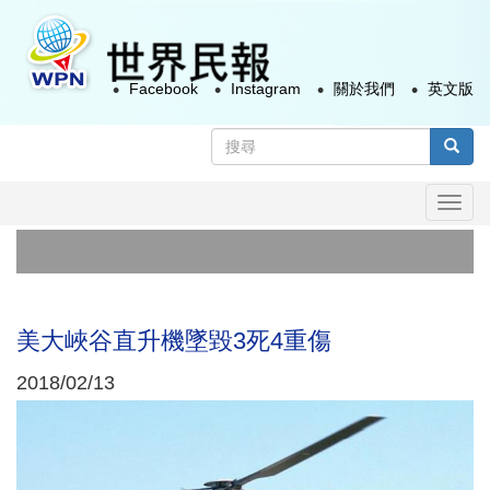
移
至
主
Facebook
Instagram
關於我們
英文版
內
容
搜
尋
搜尋
表
Togg
單
navi
美大峽谷直升機墜毀3死4重傷
2018/02/13