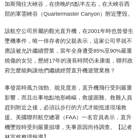
加斯飛往大峽谷，在傍晚約5點半左右，在大峽谷西
部的軍需峽谷（Quartermaster Canyon）附近墜毀。
該航空公司所屬的觀光直升機，在2001年時也曾發生
墜機事件，唯一倖存者的父親表示，這家公司早就不
應該被允許繼續營業，當年全身遭受85%至90%嚴重
燒傷的女兒，歷經17年的漫長時間仍未康復，聯邦政
府怎麼能夠讓他們繼續經營直升機遊覽業務？
事發當時風力強勁、能見度差，直升機飛行受到嚴重
影響，而且出事地點地形崎嶇，救援困難。救難人員
趕到附近之後，必須以步行的方式才能抵達現場救
援。美國聯邦航空總署（FAA）一名官員表示，直升
機墜毀時受到嚴重損壞，失事原因尚待調查。【記者
林宜然整理報導】