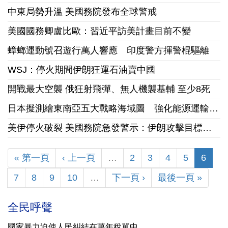
中東局勢升溫 美國務院發布全球警戒
美國國務卿盧比歐：習近平訪美計畫目前不變
蟑螂運動號召遊行萬人響應 印度警方揮警棍驅離
WSJ：停火期間伊朗狂運石油賣中國
開戰最大空襲 俄狂射飛彈、無人機襲基輔 至少8死
日本擬測繪東南亞五大戰略海域圖 強化能源運輸與經濟安全
美伊停火破裂 美國務院急發警示：伊朗攻擊目標不限中東
« 第一頁
‹ 上一頁
…
2
3
4
5
6
7
8
9
10
…
下一頁 ›
最後一頁 »
全民呼聲
國家暴力迫使人民糾結在萬年稅單中