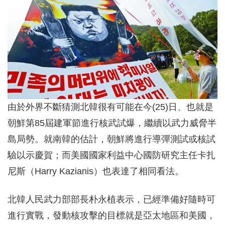
由於外界不斷猜測北韓很有可能在今(25)日、也就是
朝鮮第85屆建軍節進行核武試爆，繼續以武力威脅半
島局勢。就南韓的估計，朝鮮將進行導彈測試或核試
驗以示慶賀；而美國國家利益中心國防研究主任卡扎
尼斯（Harry Kazianis）也表達了相同看法。
北韓人民武力部部長朴永植表示，已經準備好隨時可
進行實戰，發動核攻擊的目標就是亞太地區和美國，