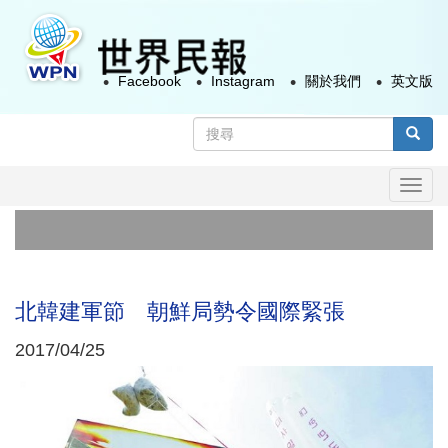
移
至
主
Facebook
Instagram
關於我們
英文版
內
容
搜
尋
搜尋
表
Togg
單
navi
俄
美
北韓建軍節 朝鮮局勢令國際緊張
2017/04/25