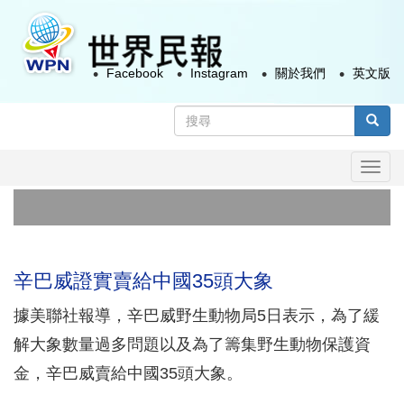
移
至
主
Facebook
Instagram
關於我們
英文版
內
容
搜
尋
搜尋
表
Togg
單
navi
辛巴威證實賣給中國35頭大象
據美聯社報導，辛巴威野生動物局5日表示，為了緩
解大象數量過多問題以及為了籌集野生動物保護資
金，辛巴威賣給中國35頭大象。