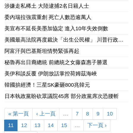
涉嫌走私稀土 大陸逮捕2名日籍人士
委內瑞拉強震重創 死亡人數恐逾萬人
美宣布不延長美墨加協定 進入10年失效倒數
美國最高法院再度裁決「出生公民權」 川普行政命令違反憲法第14修正案
阿富汗與巴基斯坦情勢緊張再起
秘魯再出日裔總統 前總統之女藤森惠子勝選
美伊和談反覆 伊朗放話掌控荷姆茲海峽
韓國拚經濟！三星SK豪砸800兆韓元
日本執政黨盼砍眾議院45席 部分政黨席次恐腰斬
« 第一頁
‹ 上一頁
…
7
8
9
10
11
12
13
14
15
…
下一頁 ›