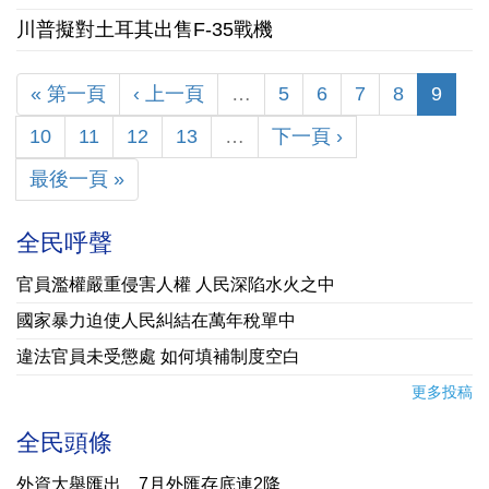
川普擬對土耳其出售F-35戰機
« 第一頁
‹ 上一頁
…
5
6
7
8
9
10
11
12
13
…
下一頁 ›
最後一頁 »
全民呼聲
官員濫權嚴重侵害人權 人民深陷水火之中
國家暴力迫使人民糾結在萬年稅單中
違法官員未受懲處 如何填補制度空白
更多投稿
全民頭條
外資大舉匯出 7月外匯存底連2降