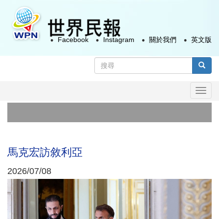
移
至
主
Facebook
Instagram
關於我們
英文版
內
容
搜
尋
搜尋
表
Togg
單
navi
馬克宏訪敘利亞
2026/07/08