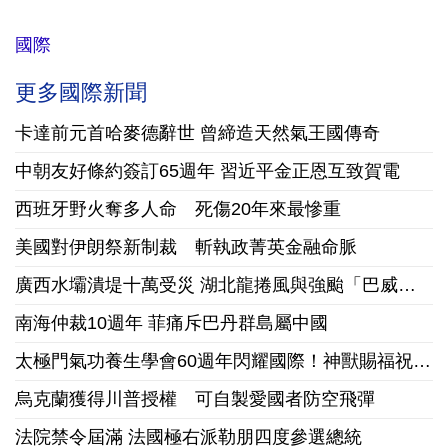
國際
更多國際新聞
卡達前元首哈麥德辭世 曾締造天然氣王國傳奇
中朝友好條約簽訂65週年 習近平金正恩互致賀電
西班牙野火奪多人命 死傷20年來最慘重
美國對伊朗祭新制裁 斬執政菁英金融命脈
廣西水壩潰堤十萬受災 湖北龍捲風與強颱「巴威」接踵襲陸
南海仲裁10週年 菲痛斥巴丹群島屬中國
太極門氣功養生學會60週年閃耀國際！神獸賜福祝賀美國國慶
烏克蘭獲得川普授權 可自製愛國者防空飛彈
法院禁令屆滿 法國極右派勒朋四度參選總統