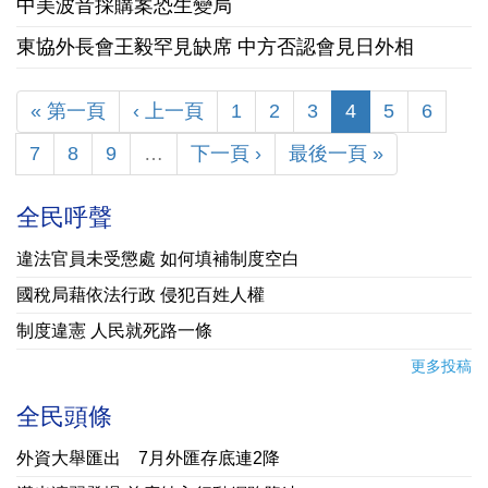
中美波音採購案恐生變局
東協外長會王毅罕見缺席 中方否認會見日外相
« 第一頁
‹ 上一頁
1
2
3
4
5
6
7
8
9
…
下一頁 ›
最後一頁 »
全民呼聲
違法官員未受懲處 如何填補制度空白
國稅局藉依法行政 侵犯百姓人權
制度違憲 人民就死路一條
更多投稿
全民頭條
外資大舉匯出 7月外匯存底連2降