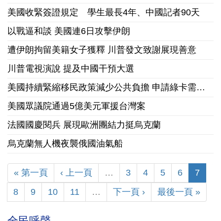
美國收緊簽證規定 學生最長4年、中國記者90天
以戰逼和談 美國連6日攻擊伊朗
遭伊朗拘留美籍女子獲釋 川普發文致謝展現善意
川普電視演說 提及中國干預大選
美國持續緊縮移民政策減少公共負擔 申請綠卡需繳10萬美元保證金
美國眾議院通過5億美元軍援台灣案
法國國慶閱兵 展現歐洲團結力挺烏克蘭
烏克蘭無人機夜襲俄國油氣船
« 第一頁
‹ 上一頁
…
3
4
5
6
7
8
9
10
11
…
下一頁 ›
最後一頁 »
全民呼聲