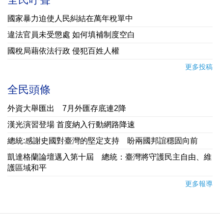
國家暴力迫使人民糾結在萬年稅單中
違法官員未受懲處 如何填補制度空白
國稅局藉依法行政 侵犯百姓人權
更多投稿
全民頭條
外資大舉匯出 7月外匯存底連2降
漢光演習登場 首度納入行動網路降速
總統:感謝史國對臺灣的堅定支持 盼兩國邦誼穩固向前
凱達格蘭論壇邁入第十屆 總統：臺灣將守護民主自由、維
護區域和平
更多報導