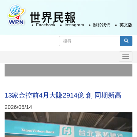
移
至
主
Facebook
Instagram
關於我們
英文版
內
容
搜
尋
搜尋
表
Togg
單
navi
政院
太極
13家金控前4月大賺2914億 創 同期新高
2026/05/14