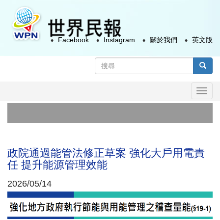
移
至
主
Facebook
Instagram
關於我們
英文版
內
容
搜
尋
搜尋
表
Togg
單
navi
政院通過能管法修正草案 強化大戶用電責
任 提升能源管理效能
2026/05/14