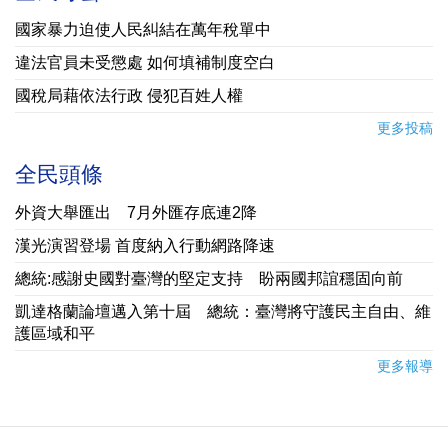
國家暴力迫使人民糾結在萬年稅單中
違法官員未受懲處 如何填補制度空白
國稅局藉依法行政 侵犯百姓人權
更多投稿
全民頭條
外資大舉匯出 7月外匯存底連2降
漢光演習登場 首度納入行動網路降速
總統:感謝史國對臺灣的堅定支持 盼兩國邦誼穩固向前
凱達格蘭論壇邁入第十屆 總統：臺灣將守護民主自由、維
護區域和平
更多報導