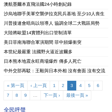
澳航墨爾本直飛法國24小時創紀錄
沙烏地聯手美軍空襲伊拉克民兵基地 至少10人喪生
川普接連會晤烏以領導人 協調全球二大戰區局勢
大陸將歐盟14實體列出口管制清單
美日菲南海聯合軍演期間 菲中頻爆衝突
本世紀最嚴重 法國野火逼近波爾多
日本熊本地震永旺商場爆炸 傳多人死亡
中外交部再駁：王毅與日本外相 沒有會面 沒有交流
« 第一頁
‹ 上一頁
1
2
3
4
5
6
7
8
9
…
下一頁 ›
最後一頁 »
全民呼聲