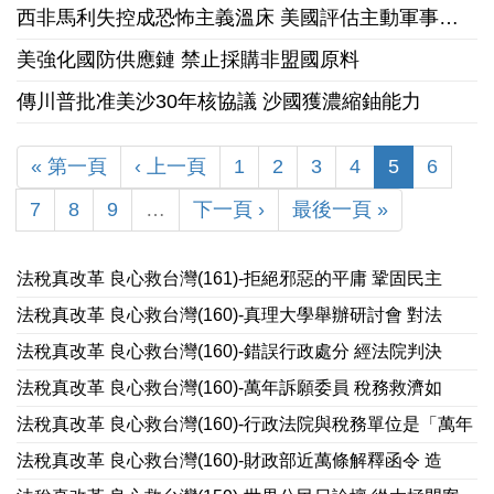
西非馬利失控成恐怖主義溫床 美國評估主動軍事干預可行性
美強化國防供應鏈 禁止採購非盟國原料
傳川普批准美沙30年核協議 沙國獲濃縮鈾能力
« 第一頁
‹ 上一頁
1
2
3
4
5
6
7
8
9
…
下一頁 ›
最後一頁 »
法稅真改革 良心救台灣(161)-拒絕邪惡的平庸 鞏固民主
法稅真改革 良心救台灣(160)-真理大學舉辦研討會 對法
法稅真改革 良心救台灣(160)-錯誤行政處分 經法院判決
法稅真改革 良心救台灣(160)-萬年訴願委員 稅務救濟如
法稅真改革 良心救台灣(160)-行政法院與稅務單位是「萬年
法稅真改革 良心救台灣(160)-財政部近萬條解釋函令 造