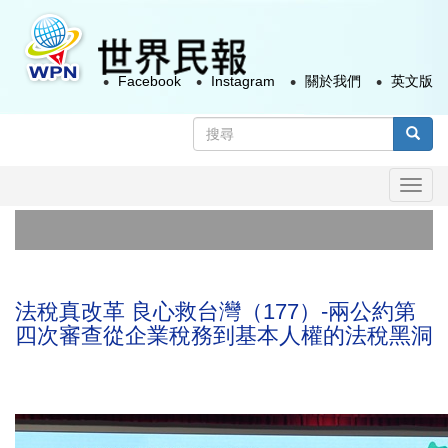
移
至
主
Facebook
Instagram
關於我們
英文版
內
容
搜
尋
搜尋
表
Togg
單
navi
1:
第
法稅真改革 良心救台灣（177）-兩公約第
四次審查從企業稅務到基本人權的法稅黑洞